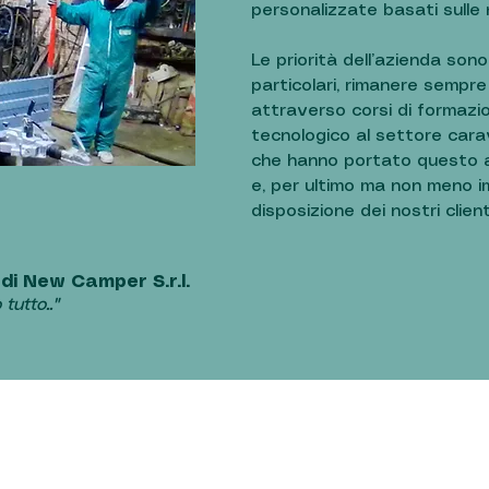
personalizzate basati sulle 
Le priorità dell’azienda sono
particolari, rimanere sempre
attraverso corsi di formazi
tecnologico al settore car
che hanno portato questo a
e, per ultimo ma non meno 
disposizione dei nostri client
di New Camper S.r.l.
tutto.."