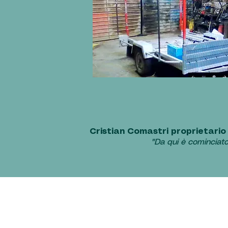
Cristian Comastri proprietario 
"Da qui è cominciato 