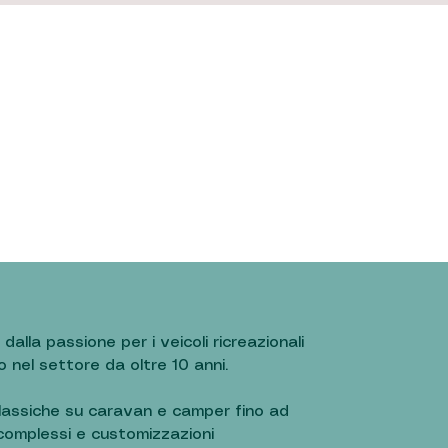
lla passione per i veicoli ricreazionali
to nel settore da oltre 10 anni.
classiche su caravan e camper fino ad
 complessi e customizzazioni