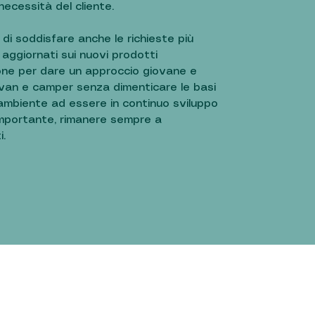
necessità del cliente.
 di soddisfare anche le richieste più
 aggiornati sui nuovi prodotti
one per dare un approccio giovane e
avan e camper senza dimenticare le basi
mbiente ad essere in continuo sviluppo
importante, rimanere sempre a
i.