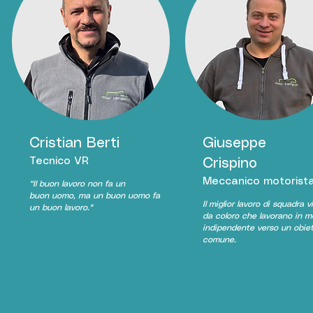
Cristian Berti
Giuseppe
Tecnico VR
Crispino
Meccanico motorist
“Il buon
lavoro
non fa un
buon
uomo
, ma un buon
uomo
fa
Il miglior lavoro di squadra v
un buon
lavoro
."
da coloro che lavorano in 
indipendente verso un obiet
comune.