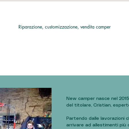
Riparazione, customizzazione, vendita camper
New camper nasce nel 2015 da
del titolare, Cristian, esper
Partendo dalle lavorazioni 
arrivare ad allestimenti più