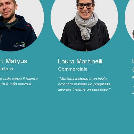
rt Matyus
Laura Martinelli
iatore
Commerciale
 è nulla senza il talento,
​“Mettersi insieme è un inizio,
nto è nulla senza il
rimanere insieme un progresso,
​
lavorare insieme un successo.”
b