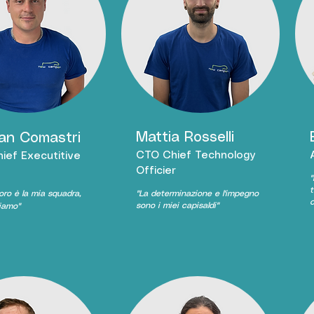
Mattia Rosselli
ian Comastri
CTO Chief Technology
ief Executitive
Officier
r
"
t
voro è la mia squadra,
"La determinazione e l'impegno
c
sono i miei capisaldi"
ciamo"