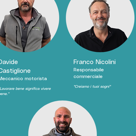
Davide
Franco Nicolini
Responsabile
Castiglione
commerciale
Meccanico motorista
"Creiamo i tuoi sogni"
“Lavorare bene significa vivere
ene.”