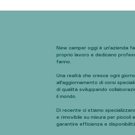
New camper oggi è un'azienda fa
proprio lavoro e dedicano professi
fanno.
Una realtà che cresce ogni giorno
all'aggiornamento di corsi specialis
di qualità sviluppando collaborazi
il mondo.
Di recente ci stiamo specializzan
e rimovibile su misura per piccoli 
garantire efficienza e disponibilità