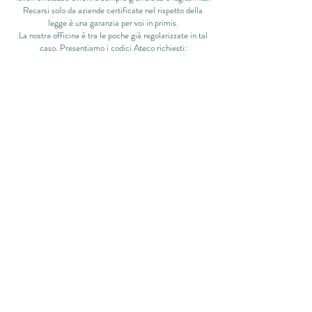
Recarsi solo da aziende certificate nel rispetto della
legge è una garanzia per voi in primis.
La nostra officina è tra le poche già regolarizzate in tal
caso. Presentiamo i codici Ateco richiesti:
45.20.1
45.20.2
45.20.3
Siamo perciò completamente regolarizzati nel fornire i
nostri servizi di officina, allestimento, carrozzeria,
grafica e manutenzione nel rispetto della Legge
conforme.
Via Cimabue, 37, 42014 Castellarano (RE)
+39 348-7290551
info@newcamper.it