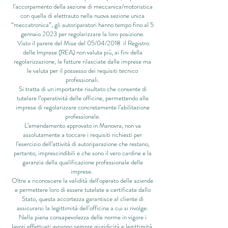
l’accorpamento della sezione di meccanica/motoristica
con quella di elettrauto nella nuova sezione unica
“meccatronica”, gli autoriparatori hanno tempo fino al 5
gennaio 2023 per regolarizzare la loro posizione.
Visto il
parere del Mise del 05/04/2018
il Registro
delle Imprese (REA) non valuta più, ai fini della
regolarizzazione, le fatture rilasciate dalle imprese ma
le valuta per il possesso dei requisiti tecnico
professionali.
Si tratta di un importante risultato che consente di
tutelare l’operatività delle officine, permettendo alle
imprese di regolarizzare concretamente l’abilitazione
professionale.
L’emendamento approvato in Manovra, non va
assolutamente a toccare i requisiti richiesti per
l’esercizio dell’attività di autoriparazione che restano,
pertanto, imprescindibili e che sono il vero cardine e la
garanzia della qualificazione professionale delle
imprese.
Oltre a riconoscere la validità dell'operato delle aziende
e permettere loro di essere tutelate e certificate dallo
Stato, questa accortezza garantisce al cliente di
assicurarsi la legittimità dell'officina a cui si rivolge.
Nella piena consapevolezza delle norme in vigore i
lavori effettuati avranno sempre giuridicità e legittimità.