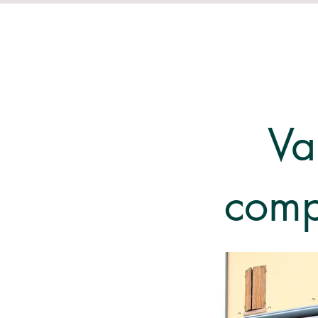
Va
comp