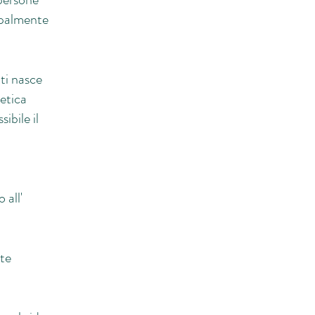
cipalmente
tti nasce
getica
ibile il
 all'
nte