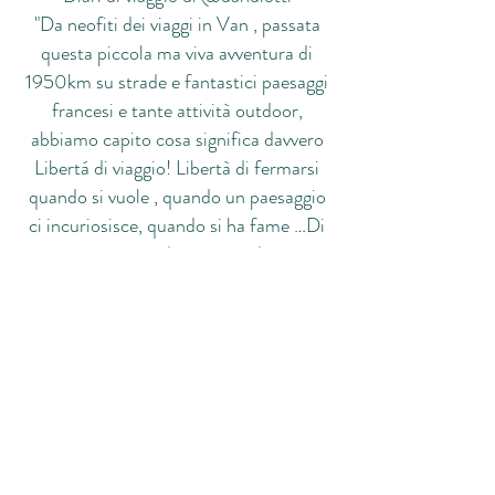
"Da neofiti dei viaggi in Van , passata
questa piccola ma viva avventura di
1950km su strade e fantastici paesaggi
francesi e tante attività outdoor,
abbiamo capito cosa significa davvero
Libertá di viaggio! Libertà di fermarsi
quando si vuole , quando un paesaggio
ci incuriosisce, quando si ha fame …Di
non avere orari di partenza di arrivi,
orari di cene …e di potersi vestire in
maniera “fuckingcasual” ad ogni ora!"
Via Cimabue, 37, 42014 Castellarano (RE)
+39 348-7290551
info@newcamper.it