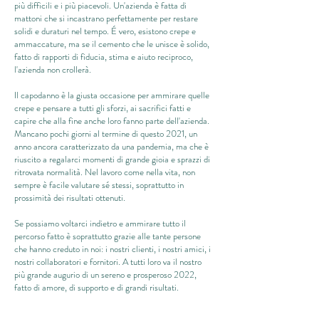
più difficili e i più piacevoli. Un'azienda è fatta di
mattoni che si incastrano perfettamente per restare
solidi e duraturi nel tempo. É vero, esistono crepe e
ammaccature, ma se il cemento che le unisce è solido,
fatto di rapporti di fiducia, stima e aiuto reciproco,
l'azienda non crollerà.
Il capodanno è la giusta occasione per ammirare quelle
crepe e pensare a tutti gli sforzi, ai sacrifici fatti e
capire che alla fine anche loro fanno parte dell'azienda.
Mancano pochi giorni al termine di questo 2021, un
anno ancora caratterizzato da una pandemia, ma che è
riuscito a regalarci momenti di grande gioia e sprazzi di
ritrovata normalità. Nel lavoro come nella vita, non
sempre è facile valutare sé stessi, soprattutto in
prossimità dei risultati ottenuti.
Se possiamo voltarci indietro e ammirare tutto il
percorso fatto è soprattutto grazie alle tante persone
che hanno creduto in noi: i nostri clienti, i nostri amici, i
nostri collaboratori e fornitori. A tutti loro va il nostro
più grande augurio di un sereno e prosperoso 2022,
fatto di amore, di supporto e di grandi risultati.