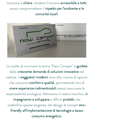
missione è
chiara
: rendere il turismo
accessibile a tutti
,
senza compromettere il
rispetto per l'ambiente e le
comunità locali.
La scelta di riscrivere la storia "New Camper" è
guidata
dalla
crescente domanda di soluzioni innovative
nel
settore. I
viaggiatori moderni
sono alla ricerca di opzioni
che uniscano
comfort e qualità
, permettendo loro di
vivere esperienze indimenticabili
senza trascurare la
responsabilità ecologica. Attraverso il nostro marchio,
ci
impegniamo a sviluppare
e offrire
prodotti
che
soddisfino queste esigenze, dal design di camper
eco-
friendly
all’implementazione di tecnologie a basso
consumo energetico.
Siamo
pronti a intraprendere questo viaggio
e a