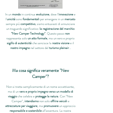
In un
mondo
in continua
evoluzione
, dove l'
innovazione
e
l'
unicità
sono
fondamentali
per emergere in un
mercato
sempre più
competitivo
, siamo entusiasti di annunciare
un traguardo significativo:
la registrazione del marchio
"New Camper Technology"
. Questo passo
non
rappresenta solo
un atto formale
, ma un vero e proprio
sigillo di autenticità
che sancisce la
nostra visione
e il
nostro impegno
nel settore del
turismo pleinair .
Ma cosa significa veramente "New
Camper"?
Non si tratta semplicemente di un nome accattivante,
ma di un
vero e proprio impegno verso un modello di
viaggio
che celebra e
protegge la natura
. Con "New
Camper",
intendiamo
non solo
offrire veicoli
e
attrezzature per viaggiare
, ma
promuovere
un approccio
responsabile e sostenibile
all'avventura. La nostra