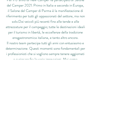
del Camper 2021. Primo in Italia e secondo in Europa,
il Salone del Camper di Parma è la manifestazione di
riferimento per tutti gli appassionati del settore, ma non
solo.Dai veicoli più recenti fino alle tende e alle
attrezzature per il campeggio; tutte le destinazioni ideali
per il turismo in libertà, le eccellenze della tradizione
enogastronomica italiana, e tanto altro ancora.
Il nostro team partecipa tutti gli anni con entusiasmo e
determinazione. Questi momenti sono fondamentali per
i professionisti che si vogliono sempre tenere aggiornati
e curiosare fra le varie innovazioni. Mai come
quest'anno è cresciuto il boom di richieste per camper,
caravan e veicoli vari. La libertà e la sicurezza di girare il
mondo in autonomia non sono mai state così ricercate.
Via Cimabue, 37, 42014 Castellarano (RE)
+39 348-7290551
info@newcamper.it